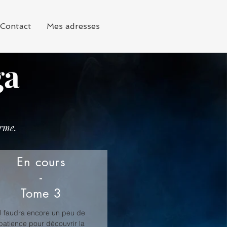
Contact
Mes adresses
ga
rme.
En cours
-
Tome 3
Il faudra encore un peu de
patience pour découvrir la