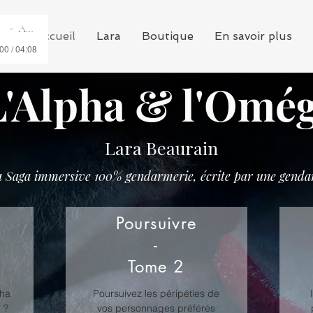
stra)
Artist Name
Accueil
Lara
Boutique
En savoir plus
00 / 04:08
L'Alpha & l'Omé
Lara Beaurain
 Saga immersive 100% gendarmerie, écrite par une genda
Poursuivre
-
Tome 2
pha
Poursuivez les péripéties de
n ?
vos personnages préférés