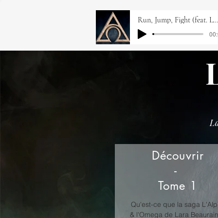
Run, Jump, Fight (feat. London Contemporary Orche
00:
La
Découvrir
-
Tome 1
Qu'est-ce que la saga L'Al
& l'Omega de Lara Beaurai